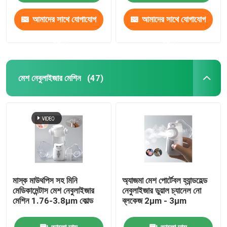
আমাদের সাথে যোগাযোগ
আমাদের সাথে যোগাযোগ
করুন
করুন
মেশ নেবুলাইজার মেশিন
(47)
মাস্ক মাউথপিস সহ মিনি
অ্যাজমা মেশ পোর্টেবল হ্যান্ডহেল্ড
মেডিকামেন্টাস মেশ নেবুলাইজার
নেবুলাইজার ডুয়াল চ্যানেল নো
মেশিন 1.76-3.8μm কোল্ড
ব্লকেজ 2μm - 3μm