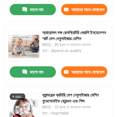
ভালো দাম
আমাদের সাথে যোগাযোগ
করুন
অ্যারোসল দক্ষ রেসপিরেটরি থেরাপি ইনহেলেশন
স্মার্ট মেশ নেবুলাইজার মেশিন
MOQ：30 টুকরা বা আলোচনা সাপেক্ষে
মূল্য：depend on quality
ভালো দাম
আমাদের সাথে যোগাযোগ
করুন
হ্যান্ডহেল্ড ব্যাটারি মেশ নেবুলাইজার মেশিন
বুডেসোনাইড ফ্রেন্ডস এবং শিশু
MOQ：10 টুকরা বা আলোচনা সাপেক্ষে
মূল্য：negotiable