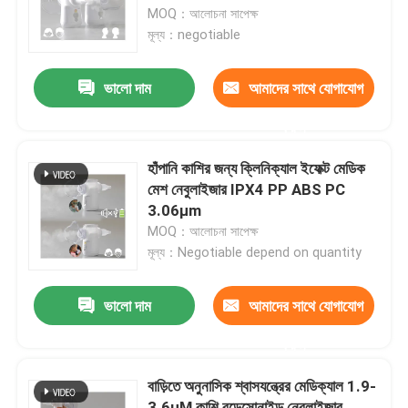
MOQ：আলোচনা সাপেক্ষ
মূল্য：negotiable
কারখানা ভ্রমণ
ভালো দাম
আমাদের সাথে যোগাযোগ
মান নিয়ন্ত্রণ
করুন
যোগাযোগ করুন
হাঁপানি কাশির জন্য ক্লিনিক্যাল ইফেক্ট মেডিক
মেশ নেবুলাইজার IPX4 PP ABS PC
3.06μm
খবর
MOQ：আলোচনা সাপেক্ষ
মূল্য：Negotiable depend on quantity
মামলা
ভালো দাম
আমাদের সাথে যোগাযোগ
পোর্টেবল মেশ নেবুলাইজার
করুন
বাড়িতে অনুনাসিক শ্বাসযন্ত্রের মেডিক্যাল 1.9-
মেশ নেবুলাইজার মেশিন
3.6μM কাশি বুডেসোনাইড নেবুলাইজার