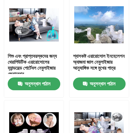
শিশু এবং প্রাপ্তবয়স্কদের জন্য
শ্বাসকষ্ট এয়ারোসোল ইনহেলেশন
থেরাপিউটিক এয়ারোসোলের
অ্যাজমা জাল নেবুলাইজার
হ্যান্ডহেল্ড পোর্টেবল নেবুলাইজার
আনুষাঙ্গিক সঙ্গে মুখের পাত্র
জেনারেশন
অনুসন্ধান পাঠান
অনুসন্ধান পাঠান
বাড়ি
পণ্য
আমাদের সম্পর্কে