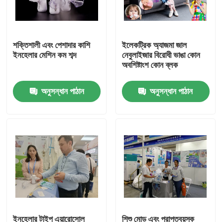
কারখানা ভ্রমণ
শক্তিশালী এবং পেশাদার কাশি
ইলেকট্রিক অ্যাজমা জাল
ইনহেলার মেশিন কম শব্দ
নেবুলাইজার বিরোধী ভাঙা কোন
মান নিয়ন্ত্রণ
অবশিষ্টাংশ কোন ব্লক
অনুসন্ধান পাঠান
অনুসন্ধান পাঠান
যোগাযোগ করুন
খবর
মামলা
পোর্টেবল মেশ নেবুলাইজার
মেশ নেবুলাইজার মেশিন
ইনহেলার টাইপ এয়ারোসোল
শিশু মোড এবং প্রাপ্তবয়স্ক