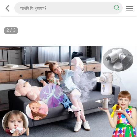
2
/
3