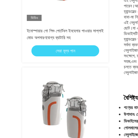
এই নেবুলা
পারেন।আপন
হ্যান্ডহে
বাবা-মা ন
ভিডিও
এই নেবুলা
ছোট।যা এট
ইনোস্পায়ার গো শিশু পোর্টেবল ইনহেলার পাওয়ার সাপ্লাই
ডিভাইসটি
মোড অপসারণযোগ্য ব্যাটারি সহ
হ্যান্ডহে
সর্বদা ব্য
নেবুলাইজ
সেরা মূল্য পান
সংক্ষেপে, 
সহজ,এবং এ
চলতে ব্যব
নেবুলাইজা
বৈশিষ্ট্য
পণ্যের না
উপাদান: 
ডিভাইসের 
গোলমালের
নেবুলাইজে