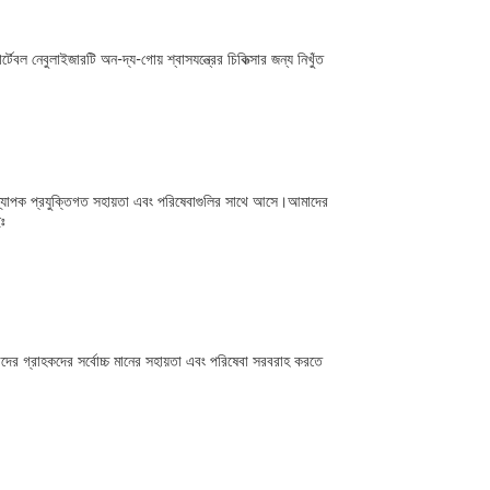
বল নেবুলাইজারটি অন-দ্য-গোয় শ্বাসযন্ত্রের চিকিত্সার জন্য নিখুঁত
ন্য ব্যাপক প্রযুক্তিগত সহায়তা এবং পরিষেবাগুলির সাথে আসে।আমাদের
েঃ
াদের গ্রাহকদের সর্বোচ্চ মানের সহায়তা এবং পরিষেবা সরবরাহ করতে