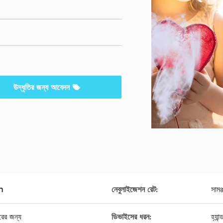
উদ্ধৃতির জন্য আবেদন
um
নেবুলাইজেশন রেট:
সামঞ
রের জন্য
ডিভাইসের ধরন:
হ্যা