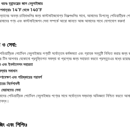
ধরনঃ হ্যান্ডহেল্ড জাল নেবুলাইজার
তাপমাত্রাঃ 14°F থেকে 140°F
তানের অনন্য চাহিদাগুলির জন্য কাস্টমাইজযোগ্য বিকল্পগুলির সাথে, আমাদের ডিপনেবু পেডিয়াট্রিক পোর্টে
মাদের পণ্য এবং কাস্টমাইজেশন সেবা সম্পর্কে আরো জানতে আজ আমাদের সাথে যোগাযোগ করুন!
া ও সেবা:
ডিয়াট্রিক পোর্টেবল নেবুলাইজার পণ্যটি সর্বোত্তম কর্মক্ষমতা এবং গ্রাহক সন্তুষ্টি নিশ্চিত করার জ
ের টিম আপনার যেকোনো প্রযুক্তিগত সমস্যা বা প্রশ্নের জন্য সহায়তা করতে প্রস্তুতএর মধ্যে রয়েছ
ন এবং ইনস্টলেশন সহায়তা
স্যার সমাধান
ষণাবেক্ষণ এবং পরিষ্কারের পরামর্শ
ারের নির্দেশাবলী
 ও মেরামতের সেবা
ের পেডিয়াট্রিক পোর্টেবল নেবুলাইজার পণ্যের সাথে সর্বোত্তম সম্ভাব্য অভিজ্ঞতা নিশ্চিত করতে আম
তিবদ্ধ।
জিং এবং শিপিংঃ