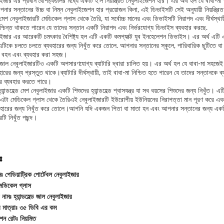
ইজার এর প্রধান বৈশিষ্ট্যগুলির মধ্যে একটি হ'ল নিয়ন্ত্রিত নেবুলাইজেশন হার। এর অর্থ হল যে বাবা-ম
ার সন্তানের উচ্চ বা নিম্ন নেবুলাইজেশন হার প্রয়োজন কিনা, এই ডিভাইসটি সেই অনুযায়ী নিয়ন্ত্র
ল্ড মেশ নেবুলাইজারটি মেডিকেল গ্লাস থেকে তৈরি, যা সর্বোচ্চ মানের এবং ডিভাইসটি নিরাপদ এবং দীর্ঘস
িশ্চিন্ত থাকতে পারেন যে তাদের সন্তান একটি নিরাপদ এবং নির্ভরযোগ্য ডিভাইস ব্যবহার করছে.
ইজার এর আরেকটি চমৎকার বৈশিষ্ট্য হল এটি একটি কমপ্যাক্ট যুব ইনহেলেশন ডিভাইস। এর অর্থ এটি একটি
িকে চলতে চলতে ব্যবহারের জন্য নিখুঁত করে তোলে. আপনার সন্তানের স্কুলে, পারিবারিক ছুটিতে বা বন
 বহন এবং ব্যবহার করা সহজ।
ল্ড জাল নেবুলাইজারটিও একটি অপসারণযোগ্য ব্যাটারি দ্বারা চালিত হয়। এর অর্থ হল যে বাবা-মা সহজে
বহারের জন্য প্রস্তুত থাকে।ব্যাটারি দীর্ঘস্থায়ী, তাই বাবা-মা নিশ্চিত হতে পারেন যে তাদের সন্তানকে ব্
ার ব্যবহার করতে পারে।
হ্যান্ডহেল্ড মেশ নেবুলাইজার একটি শিশুদের হ্যান্ডহেল্ড শ্বাসযন্ত্র যা সব বয়সের শিশুদের জন্য নিখুঁত।
টা মেডিকেল গ্লাস থেকে তৈরিএই নেবুলাইজারটি ইউরোপীয় ইউনিয়নের নিরাপত্তা মান পূরণ করে এবং 
হারের জন্য নিখুঁত করে তোলে।আপনি যদি একজন পিতা বা মাতা হন এবং আপনার সন্তানের জন্য একটি নির্
রটি নিখুঁত পছন্দ।
ঃ
মঃ পেডিয়াট্রিক পোর্টেবল নেবুলাইজার
মেডিকেল গ্লাস
নামঃ হ্যান্ডহেল্ড জাল নেবুলাইজার
 মাত্রাঃ ৩৫ ডিবি এর কম
শন রেটঃ নিয়মিত