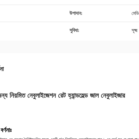
উপাদান:
মেডি
সুবিধা:
সূক্
না
ন্য নিয়মিত নেবুলাইজেশন রেট হ্যান্ডহেল্ড জাল নেবুলাইজার
বর্ণনাঃ