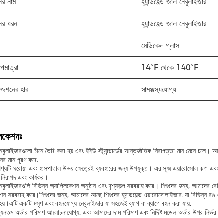
ের নাম
হ্যান্ডহেল্ড জাল নেবুলাইজার
ের ধরন
হ্যান্ডহেল্ড জাল নেবুলাইজার
মেডিকেল গ্লাস
াপমাত্রা
14°F থেকে 140°F
জেশনের হার
সামঞ্জস্যযোগ্য
লিকেশনঃ
েবুলাইজারগুলো চীনে তৈরি করা হয় এবং ইইউ স্ট্যান্ডার্ডের আন্তর্জাতিক নিরাপত্তা মান মেনে চ
ানের মান পূরণ করে.
্যটি ঘরোয়া এবং হাসপাতাল উভয় ক্ষেত্রেই ব্যবহারের জন্য উপযুক্ত। এর সূক্ষ্ম এয়ারোসোল কণা এব
নিরাপদ এবং কার্যকর।
বুলাইজারগুলি বিভিন্ন অ্যাপ্লিকেশন অনুষ্ঠান এবং দৃশ্যকল্প সরবরাহ করে। শিশুদের জন্য, আমাদের বেব
েশন সরবরাহ করে।শিশুদের জন্য, আমাদের আছে শিশুদের হ্যান্ডহেল্ড এয়ারোসোলাইজার, যা বিভিন্ন
হয়।এটি একটি মসৃণ এবং বহনযোগ্য নেবুলাইজার যা সহজেই ব্যাগ বা ব্যাগে বহন করা যায়.
্যূনতম অর্ডার পরিমাণ আলোচনাযোগ্য, এবং আমাদের দাম পরিমাণ এবং নির্দিষ্ট মডেল অর্ডার উপর নি