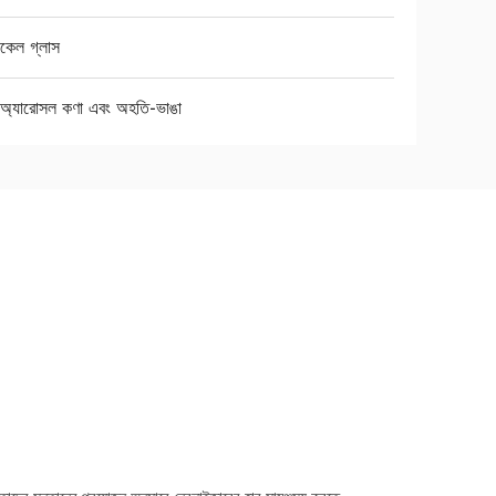
কেল গ্লাস
ষ্ম অ্যারোসল কণা এবং অহতি-ভাঙা