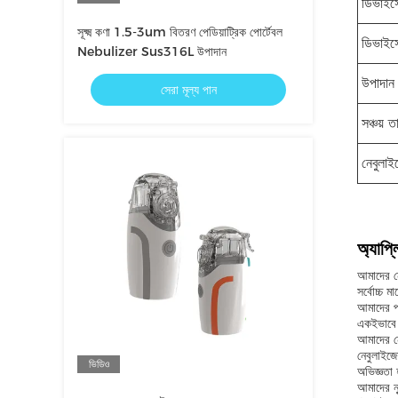
ডিভাইস
সূক্ষ্ম কণা 1.5-3um বিতরণ পেডিয়াট্রিক পোর্টেবল
ডিভাইস
Nebulizer Sus316L উপাদান
উপাদান
সেরা মূল্য পান
সঞ্চয় ত
নেবুলাই
অ্যাপ্
আমাদের ন
সর্বোচ্চ ম
আমাদের পণ
একইভাবে 
আমাদের নে
নেবুলাইজ
ভিডিও
অভিজ্ঞতা 
আমাদের ন