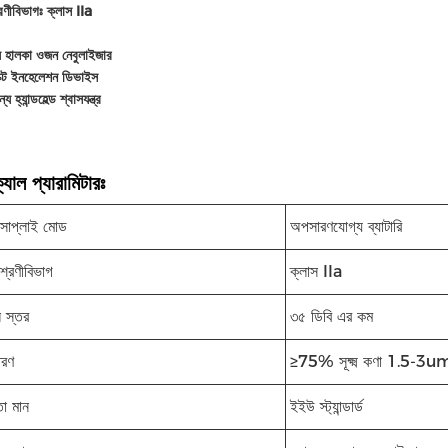
্রেণীবিভাগঃ ক্লাস IIa
য হালকা ওজন নেবুলাইজার
াক্ট ইনহেলেশন ডিভাইস
য হ্যান্ডহেল্ড শ্বাসযন্ত্র
যাল প্যারামিটারঃ
 সাপ্লাই মোড
অপসারণযোগ্য ব্যাটারি
 শ্রেণীবিভাগ
ক্লাস IIa
 স্তর
৩৫ ডিবি এর কম
তরণ
≥75% সূক্ষ্ম কণা 1.5-3u
তা মান
ইইউ স্ট্যান্ডার্ড