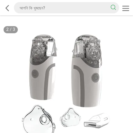
2
/
3