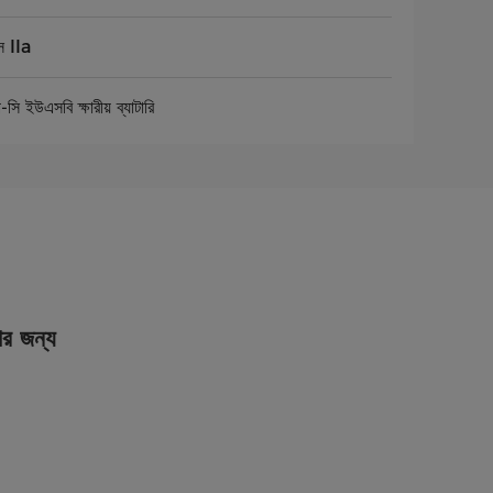
স IIa
-সি ইউএসবি ক্ষারীয় ব্যাটারি
ার জন্য