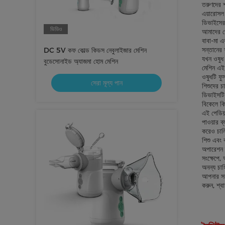
তরুণদের শ
এয়ারোসল থ
ডিভাইসের 
ভিডিও
আমাদের পে
বাবা-মা এ
সন্তানের 
DC 5V কফ কোল্ড কিডস নেবুলাইজার মেশিন
যখন ওষুধ 
বুডেসোনাইড অ্যাজমা হোম মেশিন
মেশিন এই 
ওষুধটি ফু
সেরা মূল্য পান
শিশুদের চ
ডিভাইসটি 
বিকেলে কি
এই পেডিয়
পাওয়ার ব
করেও চালি
শিশু এবং 
অপারেশন দ
সংক্ষেপে,
অনন্য চাহ
আপনার সন্
করুন, শ্ব