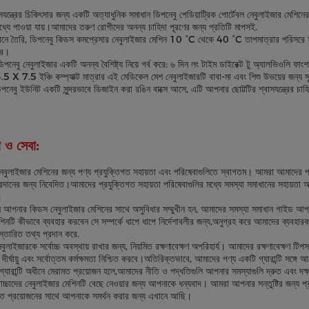
াসযন্ত্রের চিকিৎসার জন্য একটি অত্যাধুনিক সমাধান ডিপনেবু পেডিয়াট্রিক পোর্টেবল নেবুলাইজার
্যে পাওয়া যায়।আমাদের তরুণ রোগীদের অনন্য চাহিদা পূরণের জন্য প্রতিটি মাপসই.
ানে তৈরি, ডিপনেবু কিডস কমপ্রেসার নেবুলাইজার মেশিন 10 °C থেকে 40 °C তাপমাত্রার পরিসরে সর্ব
রে।
পনেবু নেবুলাইজার একটি অনন্য বৈশিষ্ট্য নিয়ে গর্ব করে: ৬ দিন লং টাইম ডাইরেক্ট টু অ্যালভিওলি ফাংশ
 X 7.5 ইঞ্চি কম্প্যাক্ট মাত্রার এই মেডিকেল মেশ নেবুলাইজারটি বাবা-মা এবং শিশু উভয়ের জন্য স
িপনেবু ইউনিট একটি সুন্দরভাবে ডিজাইন করা রঙিন বাক্সে আসে, এটি আপনার ছোট্টটির শ্বাসযন্ত্রের চ
া ও সেবা:
 নেবুলাইজার মেশিনের জন্য পণ্য প্রযুক্তিগত সহায়তা এবং পরিষেবাগুলিতে স্বাগতম। আমরা আমাদের প
্রদানের জন্য নিবেদিত।আমাদের প্রযুক্তিগত সহায়তা পরিষেবাগুলির মধ্যে সমস্যা সমাধানের সহায়তা অন্তর্
।
 আপনার কিডস নেবুলাইজার মেশিনের সাথে অসুবিধার সম্মুখীন হন, আমাদের সমস্যা সমাধান গাইড আপন
িনটি কীভাবে ব্যবহার করবেন সে সম্পর্কে ধাপে ধাপে নির্দেশাবলীর জন্য,অনুগ্রহ করে আমাদের ব্যবহারকা
িস্তারিত তথ্য প্রদান করে.
ুলাইজারকে সর্বোচ্চ অবস্থায় রাখার জন্য, নিয়মিত রক্ষণাবেক্ষণ অপরিহার্য। আমাদের রক্ষণাবেক্ষণ
দীর্ঘায়ু এবং সর্বোত্তম কর্মক্ষমতা নিশ্চিত করবে।অতিরিক্তভাবে, আমাদের পণ্য একটি গ্যারান্টি সঙ্গে 
া গ্যারান্টি অধীনে মেরামত প্রয়োজন হলে,আমাদের নীতি ও পদ্ধতিগুলি আপনার সমস্যাগুলি দ্রুত এবং দ
চ্চাদের নেবুলাইজার মেশিনটি বেছে নেওয়ার জন্য আপনাকে ধন্যবাদ। আমরা আপনার সন্তুষ্টির জন্য প
িগত প্রয়োজনের সাথে আপনাকে সমর্থন করার জন্য এখানে আছি।