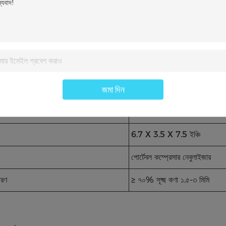
 সাপ্লাই
টাইপ-সি ইউএসবি, ক্ষারীয় ব্যাটারি
৬ দিন দীর্ঘ সময় সরাসরি আলভেওলিত
জার নাম
মেডিকেল জাল নেবুলাইজার
জমা দিন
 বিস্তারিত
রঙিন বাক্স
 সাপ্লাই মোড
অপসারণযোগ্য ব্যাটারি
6.7 X 3.5 X 7.5 ইঞ্চি
পোর্টেবল কম্প্রেসার নেবুলাইজার
তরণ
≥ ৭০% সূক্ষ্ম কণা ১.৫-৩ মিমি