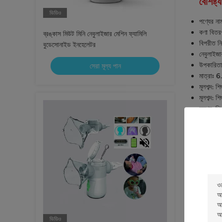
বৈশিষ্ট্য
ভিডিও
পণ্যের না
কণা বিতর
ব্রঙ্কাস মিউট মিনি নেবুলাইজার মেশিন ফ্যামিলি
বিপরীত নি
বুডেসোনাইড ইনহেলেটর
নেবুলাইজা
উপকারিতা:
সেরা মূল্য পান
মাত্রাঃ 
মূলশব্দ: 
মূলশব্দ: শ
মূলশব্দ: 
টেকনিক্
প্যারামি
নেবুলাই
ভিডিও
অপারেটি