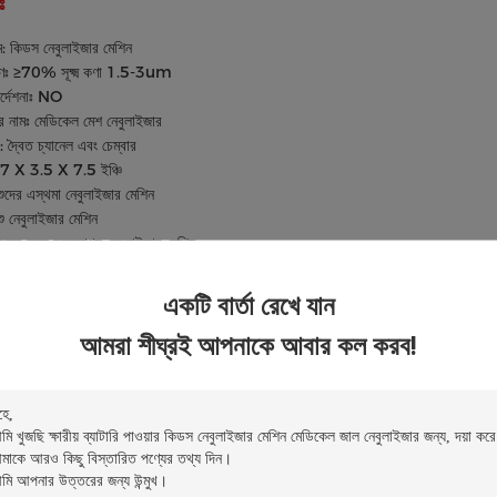
ঃ
ম: কিডস নেবুলাইজার মেশিন
ণঃ ≥70% সূক্ষ্ম কণা 1.5-3um
র্দেশনাঃ NO
র নামঃ মেডিকেল মেশ নেবুলাইজার
 দ্বৈত চ্যানেল এবং চেম্বার
6.7 X 3.5 X 7.5 ইঞ্চি
শিশুদের এস্থমা নেবুলাইজার মেশিন
িশু নেবুলাইজার মেশিন
শিশুদের জন্য বহনযোগ্য নেবুলাইজার মেশিন
একটি বার্তা রেখে যান
যাল প্যারামিটারঃ
আমরা শীঘ্রই আপনাকে আবার কল করব!
টার
স্পেসিফিকেশন
জেশনের হার
0.২৫-০.৬ মিলি/মিনিট
ং তাপমাত্রা
১০°সি - ৪০°সি