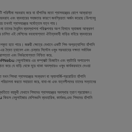
িসীমা সরবরাহ করে যা হাঁপানির মতো শ্বাসযন্ত্রের রোগে আক্রান্ত
র সরবরাহ এবং ব্যবহারের সহজতার কারণে জনপ্রিয়তা অর্জন করেছে।ডিপনেবু
় তখনই শ্বাসযন্ত্রের সর্বোত্তম যত্ন পায়।
মা তাদের দৈনন্দিন ব্যবস্থাপনা পরিকল্পনার অংশ হিসাবে অ্যাজমা আক্রমণ
িয়ে চালিত এই মেশিনের বহনযোগ্যতা ঐতিহ্যবাহী বাড়ির বাইরে ব্যবহারের
পকৃত হতে পারে। জরুরী ক্ষেত্রে যেখানে একটি শিশু অপ্রত্যাশিত হাঁপানি
 দ্বৈত চ্যানেল এবং চেম্বার সিস্টেম ওষুধ সরবরাহের দক্ষতা সর্বাধিক
পত্তা এবং নির্ভরযোগ্যতা নিশ্চিত করে.
ে।deePNebu নেবুলাইজার এর কম্প্যাক্ট ডিজাইন এবং ব্যাটারি অপারেশন
ত করে যে বাড়ি থেকে দূরে থাকা অবস্থায়ও ওষুধ কার্যকরভাবে দেওয়া
শিশুরা শ্বাসযন্ত্রের সংক্রমণ বা অ্যালার্জি-প্ররোচিত হাঁপানি
 পরিচালনা করতে সহায়তা করে, বাবা-মা এবং যত্নশীলদের তাদের সন্তানের
ে বহুমুখী যেখানে শিশুদের শ্বাসযন্ত্রের অবস্থার ত্রাণ প্রয়োজন।
কিডস নেবুলাইজার মেশিনগুলি ব্যবহারিক, কার্যকর,এবং শিশুদের হাঁপানি