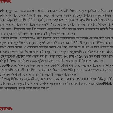
লিকেশনঃ
 ব্র্যান্ড, এর মডেল A18+, A18, B9, এবং C9,এটি শিশুদের জন্য নেবুলাইজার মেশিনের একটি পর
িশেষ চাহিদা পূরণের জন্য ডিজাইন করা হয়েছে।চীন থেকে উদ্ভূত এই নেবুলাইজারগুলি ওষুধের কার্যক
কেল নেবুলাইজার মেশিন বিভিন্ন অ্যাপ্লিকেশন দৃশ্যকল্পের জন্য আদর্শ, যাতে শিশুরা যখনই প্রয়োজন হয
েবুলাইজার এর প্রধান ব্যবহারের মধ্যে একটি হ'ল হোম হেলথ কেয়ার।অ্যাজমা আক্রান্ত শিশুদের বাবা-
এবং উপসর্গ নিয়ন্ত্রণের জন্য শিশু অ্যাজমা নেবুলাইজার মেশিন ব্যবহার করতে পারেনসরানো ব্যাটারি দ
য়, যা ভ্রমণ বা আত্মীয়দের দেখার জন্য এটি সুবিধাজনক করে তোলে।
 শিশুদের যত্নের প্রতিষ্ঠানগুলিও একটি ডিপনেবু কিডস আল্ট্রাসোনিক নেবুলাইজার মেশিনের হাত থেকে উ
ুভব করে,নেবুলাইজার এর দ্রুত নেবুলাইজেশন রেট ০.২৫-০.৬ মিলি/মিনিট দ্রুত ত্রাণ নিশ্চিত করে। এর
যখন এটিকে ক্লাস ২এ মেডিকেল ডিভাইস হিসাবে শ্রেণীবদ্ধ করা হয় তখন এটি পেশাদার পরিবেশে নিরা
্রের সমস্যায় আক্রান্ত শিশুদের জন্য বাইরে ভ্রমণ বা খেলাধুলার অনুষ্ঠানগুলি চ্যালেঞ্জিং হতে পার
 নেবুলাইজেশন থেরাপির জন্য একটি সমাধান প্রদান করে১.৫-৩ মিমি এর ≥৭০% সূক্ষ্ম কণার বিতরণ নিশ্চি
শিষ্ট্যটি বিশেষ করে শিশুদের জন্য সুবিধাজনক যারা সারাদিন ধরে ঘন ঘন চিকিত্সার প্রয়োজন হয়.
deePNebu কিডস মেডিকেল নেবুলাইজার মেশিনটি মৌসুমী পরিবর্তনের সময় ব্যবহারের জন্য উপযুক্ত যখন 
জন্য বেশি সংবেদনশীল।মেশিনের কার্যকর কণা বিতরণ উপসর্গগুলি হ্রাস করতে এবং ঔষধ কার্যকরভাবে
রের স্বাস্থ্য পরিচালনা করার জন্য একটি নির্ভরযোগ্য সরঞ্জাম প্রদান করে।
 ডিপনেবু সিরিজ, এর উদ্ভাবনী নেবুলাইজার মডেল A18+, A18, B9 এবং C9 সহ, বিভিন্ন পরিস্থিতিত
 হোম কেয়ারের জন্য হোক, শিক্ষা বা পেশাদার স্বাস্থ্যসেবা সেটিংসে, অথবা চলতে চলতে, deePNebu 
ন্য শ্বাসযন্ত্রের রোগের জন্য নিরাপদ সমাধান.
াইজেশনঃ