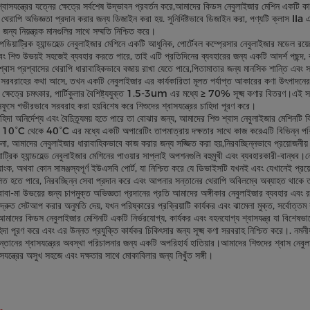
্বাসযন্ত্রের যত্নের ক্ষেত্রে সর্বশেষ উদ্ভাবন প্রবর্তন করে,আমাদের কিডস নেবুলাইজার মেশিন একটি কা
েরাপি অভিজ্ঞতা প্রদান করার জন্য ডিজাইন করা হয়. সুনির্দিষ্টভাবে ডিজাইন করা, পণ্যটি ক্লাস IIa এর যন্
জন্য নিয়ন্ত্রক মানগুলির সাথে সম্মতি নিশ্চিত করে।
ডিয়াট্রিক হ্যান্ডহেল্ড নেবুলাইজার মেশিনে একটি আধুনিক, পোর্টেবল কম্প্রেসার নেবুলাইজার মডেল রয
বং শিশু উভয়ই সহজেই ব্যবহার করতে পারে, তাই এটি প্রতিদিনের ব্যবহারের জন্য একটি আদর্শ পছন্
শ্বাস প্রশ্বাসের থেরাপি ধারাবাহিকভাবে বজায় রাখা যেতে পারে,পিতামাতার জন্য মানসিক শান্তি এবং সন্
সরবরাহের কথা আসে, তখন একটি নেবুলাইজার এর কার্যকারিতা মূলত পর্যাপ্ত আকারের কণা উৎপাদনের ক্
ক্ষেত্রে চমৎকার, পার্টিকুলার বৈশিষ্ট্যযুক্ত 1.5-3um এর মধ্যে ≥ 70% সূক্ষ্ম কণার বিতরণ।এই সর
সফুসে গভীরভাবে সরবরাহ করা হয়বিশেষ করে শিশুদের শ্বাসযন্ত্রের চাহিদা পূরণ করে।
াহিদা অনির্দেশ্য এবং বৈচিত্র্যময় হতে পারে তা বোঝার জন্য, আমাদের শিশু শ্বাস নেবুলাইজার মেশিনট
10°C থেকে 40°C এর মধ্যে একটি অপারেটিং তাপমাত্রায় দক্ষতার সাথে কাজ করেএটি বিভিন্ন পরিবেশ 
না, আমাদের নেবুলাইজার ধারাবাহিকভাবে কাজ করার জন্য সজ্জিত করা হয়,নিরবচ্ছিন্নভাবে প্রয়োজনীয় 
াট্রিক হ্যান্ডহেল্ড নেবুলাইজার মেশিনের পাওয়ার সাপ্লাই অপশনগুলি বহুমুখী এবং ব্যবহারকারী-বান্ধব।
্যাংক, অথবা কোন সামঞ্জস্যপূর্ণ ইউএসবি পোর্ট, যা নিশ্চিত করে যে ডিভাইসটি যখনই এবং যেখানেই প্রয
ত হতে পারে, নিরবচ্ছিন্ন সেবা প্রদান করে এবং আপনার সন্তানের থেরাপি অবিলম্বে অব্যাহত থাকে ত
বাবা-মা উভয়ের জন্য চাপমুক্ত অভিজ্ঞতা প্রদানের প্রতি আমাদের অঙ্গীকার নেবুলাইজার ব্যবহার এব
্রুত সেটআপ করার অনুমতি দেয়, যখন পরিষ্কারের প্রক্রিয়াটি কার্যকর এবং ঝামেলা মুক্ত, সর্বোত্তম কর্ম
 আমাদের কিডস নেবুলাইজার মেশিনটি একটি নির্ভরযোগ্য, কার্যকর এবং বহনযোগ্য শ্বাসযন্ত্র যা বিশেষ
িদা পূরণ করে এবং এর উন্নত প্রযুক্তি কার্যকর চিকিৎসার জন্য সূক্ষ্ম কণা সরবরাহ নিশ্চিত করে।. নমন
তানের শ্বাসযন্ত্রের অবস্থা পরিচালনার জন্য একটি অপরিহার্য হাতিয়ার।আমাদের শিশুদের শ্বাস নেবুলাইজা
াসযন্ত্রের অসুখ সহজে এবং দক্ষতার সাথে মোকাবিলার জন্য নিখুঁত সঙ্গী।