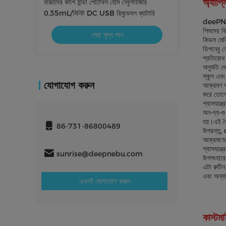
অ্যাপ্
বাচ্চাদের কাশি ঠান্ডা পোর্টেবল হোম নেবুলাইজার
0.35mL/মিনিট DC USB রিমুভেবল ব্যাটারি
deePNebu
শিশুদের ব
সেরা মূল্য পান
কিডস মেডি
ডিপনেবু ন
প্রতিরোধ 
অনুমতি দে
স্কুল এবং
যোগাযোগ করুন
আক্রমণ অন
করে তোলে,
শ্বাসযন্ত
অন-দ্য-গু
হয়।এই বৈ
86-731-86800489
উপরন্তু, 
আক্রমণের 
শ্বাসযন্ত্
sunrise@deepnebu.com
উপসংহারে,
এটা রুটিন
এবং অন্যা
এখনই যোগাযোগ করুন
কাস্টম