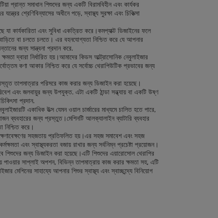
টিয়া প্রান্ত সমাধান শিশুদের জন্য একটি বিরামবিহীন এবং কার্যকর
ত্রের শ্রেণিবিন্যাসের অধীনে পড়ে, স্বাস্থ্য সুরক্ষা এবং চিকিত্সা
়েছে যা কার্যকারিতা এবং সুবিধা একত্রিত করে।কমপ্যাক্ট ডিজাইনের ফলে
দ, বাড়িতে বা চলতে চলতে। এর বহনযোগ্যতা নিশ্চিত করে যে আপনার
তানের জন্য সান্ত্বনা প্রদান করে.
ষমতা দ্বারা নির্ধারিত হয়।আমাদের কিডস আল্ট্রাসোনিক নেবুলাইজার
্বোত্তম কণা আকার নিশ্চিত করে যে সর্বোচ্চ থেরাপিউটিক প্রভাবের জন্য
ি বিস্তৃত তাপমাত্রার পরিসরে কাজ করার জন্য ডিজাইন করা হয়েছে।
এবং জলবায়ুর জন্য উপযুক্ত. এটা একটি ঠান্ডা সন্ধ্যায় বা একটি উষ্ণ
চিকিৎসা প্রদান.
নেবুলাইজারটি একাধিক উত্স যেমন ওয়াল চার্জারের মাধ্যমে চালিত হতে পারে,
়োজন ব্যবহারের জন্য প্রস্তুত।মেশিনটি আলক্যালাইন ব্যাটারি ব্যবহার
া নিশ্চিত করে।
ং রক্ষণাবেক্ষণের সহজতায় প্রতিফলিত হয়।এর সহজ সমাবেশ এবং সহজ
ক্ষমতা এবং স্বাস্থ্যকরতা বজায় রাখার জন্য সর্বনিম্ন প্রচেষ্টা প্রয়োজন।
ভাবে শিশুদের জন্য ডিজাইন করা হয়েছে।এটি শিশুদের এয়ারোসোল থেরাপির
ীয় পাওয়ার সাপ্লাই অপশন, বিভিন্ন তাপমাত্রায় কাজ করার ক্ষমতা সহ, এটি
র মেশিনের সাহায্যে আপনার শিশুর স্বাস্থ্য এবং স্বাচ্ছন্দ্যে বিনিয়োগ