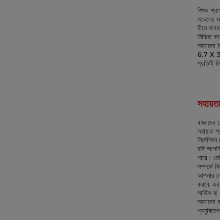
শিশুর শ্ব
মডেলের মধ
চীনে সাবধ
নিশ্চিত ক
আমাদের ডি
6.7 X 3.5
প্রতিটি ড
সহায়ত
বাচ্চাদের
সহায়তা প
নির্দেশিকা
যদি আপনি
পারে। মেশ
সম্পর্কে ব
আপনার নেব
করবে, এর 
সার্ভিস ব
আমাদের বা
প্রযুক্ত