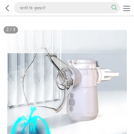
2
/
3