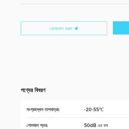
যোগাযোগ করুন
পণ্যের বিবরণ
সংগ্রহস্থল তাপমাত্রা:
-20-55℃
গোলমাল স্তর:
50dB এর কম