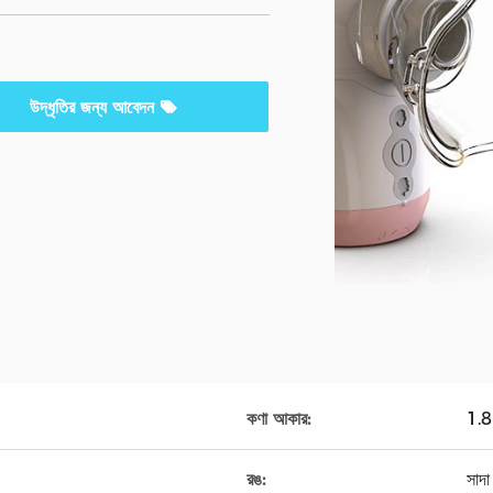
উদ্ধৃতির জন্য আবেদন
কণা আকার:
1.
রঙ:
সাদা