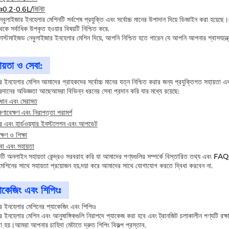
রঃ
0.2-0.6L/মিনিট
বুলাইজার ইনহেলার মেশিনটি সর্বশেষ প্রযুক্তি এবং সর্বোচ্চ মানের উপাদান দিয়ে ডিজাইন করা হয়েছ
থেকে সর্বাধিক উপকৃত হওয়ার বিষয়টি নিশ্চিত করে.
স্টমাইজড নেবুলাইজার ইনহেলার মেশিন দিয়ে, আপনি নিশ্চিত হতে পারেন যে আপনি আপনার শ্বাসযন্ত্রে
ায়তা ও সেবা:
র ইনহেলার মেশিন আমাদের গ্রাহকদের সর্বোচ্চ মানের যত্ন নিশ্চিত করার জন্য প্রযুক্তিগত সহায়তা এ
্রদানের অভিজ্ঞতা আছেআমরা বিভিন্ন ধরনের সেবা প্রদান করি যার মধ্যে রয়েছে:
াধান এবং মেরামত
ষণাবেক্ষণ এবং নিরাপত্তা পরামর্শ
র এবং হার্ডওয়্যার ইনস্টলেশন এবং আপডেট
ক্ষণ ও শিক্ষা
বা এবং সহায়তা
ি অনলাইন সহায়তা কেন্দ্রও সরবরাহ করি যা আমাদের পণ্যগুলির সম্পর্কে বিস্তারিত তথ্য এবং FA
েশিনের সাথে সহায়তা প্রয়োজন হয়,দয়া করে আমাদের সাথে যোগাযোগ করতে দ্বিধা করবেন না.
যাকেজিং এবং শিপিংঃ
র ইনহেলার মেশিনের প্যাকেজিং এবং শিপিংঃ
র ইনহেলার মেশিন এবং আনুষাঙ্গিকগুলি নিরাপদে প্যাকেজ করা হবে এবং ট্রানজিট চলাকালীন পণ্যটি রক্
া হয়।আমরা আপনার চাহিদা মেটাতে দ্রুত শিপিং বিকল্প প্রস্তাব.