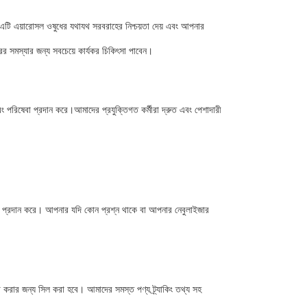
ে।এটি এয়ারোসল ওষুধের যথাযথ সরবরাহের নিশ্চয়তা দেয় এবং আপনার
র সমস্যার জন্য সবচেয়ে কার্যকর চিকিৎসা পাবেন।
বং পরিষেবা প্রদান করে।আমাদের প্রযুক্তিগত কর্মীরা দ্রুত এবং পেশাদারী
Q প্রদান করে। আপনার যদি কোন প্রশ্ন থাকে বা আপনার নেবুলাইজার
ষা করার জন্য সিল করা হবে। আমাদের সমস্ত পণ্য ট্র্যাকিং তথ্য সহ