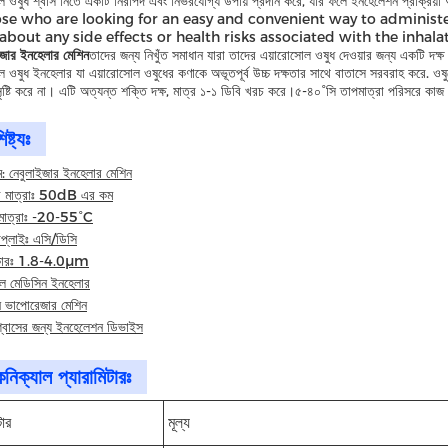
ল ওষুধ শ্বাস নিতে একটি নিরাপদ এবং নির্ভরযোগ্য উপায় প্রদান করে, যার ফলে ইনহেলেশন প্রক
ose who are looking for an easy and convenient way to administe
about any side effects or health risks associated with the inhala
ইজার ইনহেলার মেশিন
তাদের জন্য নিখুঁত সমাধান যারা তাদের এয়ারোসোল ওষুধ দেওয়ার জন্য একটি দক্ষ
ল ওষুধ ইনহেলার যা এয়ারোসোল ওষুধের কণাকে অভূতপূর্ব উচ্চ দক্ষতার সাথে বাতাসে সরবরাহ করে. 
 সৃষ্টি করে না। এটি অত্যন্ত শক্তি দক্ষ, মাত্র ১-১ ডিবি খরচ করে।৫-৪০°সি তাপমাত্রা পরিসরে কাজ 
ষ্ট্যঃ
ম: নেবুলাইজার ইনহেলার মেশিন
র মাত্রাঃ 50dB এর কম
াপমাত্রাঃ -20-55°C
াপ্লাইঃ এসি/ডিসি
কারঃ 1.8-4.0μm
ল মেডিসিন ইনহেলার
 ভাপোরেজার মেশিন
শ্বাসের জন্য ইনহেলেশন ডিভাইস
নিক্যাল প্যারামিটারঃ
টার
মূল্য