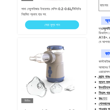
ফাংশন
সাদা নেবুলাইজার ইনহেলার মেশিন 0.2-0.6L/মিনিটের
নিয়মিত প্রবাহ হার সহ
অ্
সেরা মূল্য পান
দ্য
নেবুলা
ডিভাইস।এ
A18+, A1
যে আপনার 
কা
কাস্টমাই
আমাদের ডি
এয়ারোসল 
ব্র্যান্ড নামঃ
মডেল নম্
উৎপত্তিস
বিদ্যুৎ খর
রঙ:
সাদা
ভিডিও
গোলমালের 
পাওয়ার স