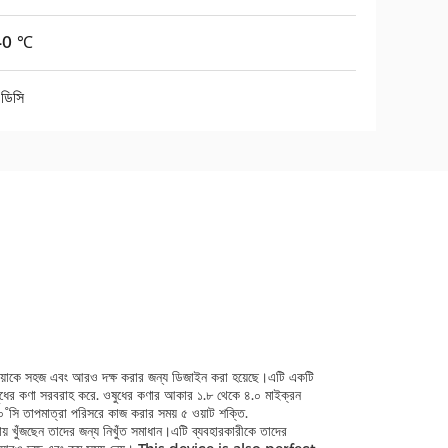
40 ℃
ডিসি
িয়াকে সহজ এবং আরও দক্ষ করার জন্য ডিজাইন করা হয়েছে।এটি একটি
 ওষুধের কণা সরবরাহ করে. ওষুধের কণার আকার ১.৮ থেকে ৪.০ মাইক্রন
৪০°সি তাপমাত্রা পরিসরে কাজ করার সময় ৫ ওয়াট শক্তি.
য় খুঁজছেন তাদের জন্য নিখুঁত সমাধান।এটি ব্যবহারকারীকে তাদের