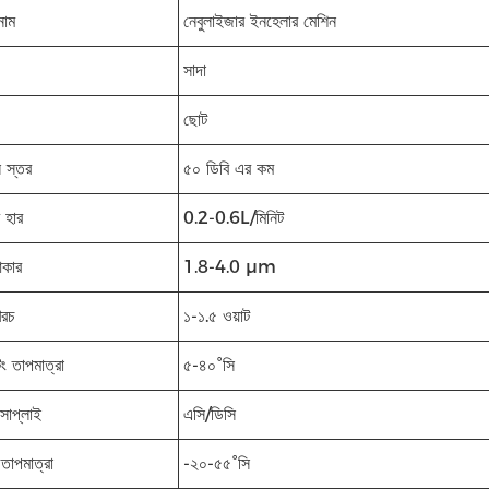
নাম
নেবুলাইজার ইনহেলার মেশিন
সাদা
ছোট
 স্তর
৫০ ডিবি এর কম
র হার
0.2-0.6L/মিনিট
কার
1.8-4.0 μm
খরচ
১-১.৫ ওয়াট
ং তাপমাত্রা
৫-৪০°সি
 সাপ্লাই
এসি/ডিসি
 তাপমাত্রা
-২০-৫৫°সি