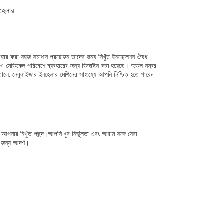
হেলার
্যবহার করা সহজ সমাধান প্রয়োজন তাদের জন্য নিখুঁত ইনহেলেশন ঔষধ
ও মেডিকেল পরিবেশে ব্যবহারের জন্য ডিজাইন করা হয়েছে। মডেল নম্বর
ে. নেবুলাইজার ইনহেলার মেশিনের সাহায্যে আপনি নিশ্চিত হতে পারেন
পনার নিখুঁত পছন্দ।আপনি খুব নির্ভুলতা এবং আরাম সঙ্গে সেরা
র জন্য আদর্শ।