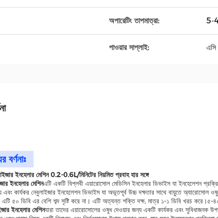
অপারেটিং তাপমাত্রা:
5-
পাওয়ার সাপ্লাই:
এসি 
না
র বর্ণনাঃ
লাইজার ইনহেলার মেশিন 0.2-0.6L/মিনিটের নিয়মিত প্রবাহ হার সঙ্গে
ইজার ইনহেলার মেশিন
এটি একটি বিপ্লবী এয়ারোসোল মেডিসিন ইনহেলার ডিভাইস যা ইনহেলেশন প্রক্র
্য এবং কার্যকর নেবুলাইজার ইনহেলেশন ডিভাইস যা অভূতপূর্ব উচ্চ দক্ষতার সাথে বায়ুতে অ্যারোসোল
 এটি ৫০ ডিবি এর বেশি শব্দ সৃষ্টি করে না। এটি অত্যন্ত শক্তি দক্ষ, মাত্র ১-১ ডিবি খরচ করে।৫-
ইজার ইনহেলার মেশিন
যারা তাদের এয়ারোসোলের ওষুধ দেওয়ার জন্য একটি কার্যকর এবং সুবিধাজনক উপা