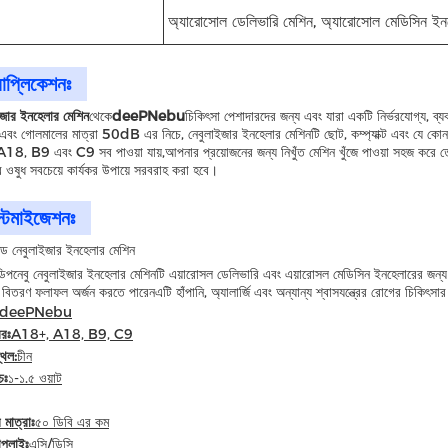
অ্যারোসোল ডেলিভারি মেশিন, অ্যারোসোল মেডিসিন ইন
যাপ্লিকেশনঃ
ইজার ইনহেলার মেশিন
থেকে
deePNebu
চিকিৎসা পেশাদারদের জন্য এবং যারা একটি নির্ভরযোগ্য, ব
বং গোলমালের মাত্রা 50dB এর নিচে, নেবুলাইজার ইনহেলার মেশিনটি ছোট, কম্প্যাক্ট এবং যে কোন
8, B9 এবং C9 সব পাওয়া যায়,আপনার প্রয়োজনের জন্য নিখুঁত মেশিন খুঁজে পাওয়া সহজ করে তোল
ওষুধ সবচেয়ে কার্যকর উপায়ে সরবরাহ করা হবে।
স্টমাইজেশনঃ
জড নেবুলাইজার ইনহেলার মেশিন
পনেবু নেবুলাইজার ইনহেলার মেশিনটি এয়ারোসল ডেলিভারি এবং এয়ারোসল মেডিসিন ইনহেলারের জন্য আ
বিতরণ ফলাফল অর্জন করতে পারেনএটি হাঁপানি, অ্যালার্জি এবং অন্যান্য শ্বাসযন্ত্রের রোগের চিকিৎসা
deePNebu
বরঃ
A18+, A18, B9, C9
্থল:
চীন
চঃ
১-১.৫ ওয়াট
মাত্রাঃ
৫০ ডিবি এর কম
াপ্লাইঃ
এসি/ডিসি