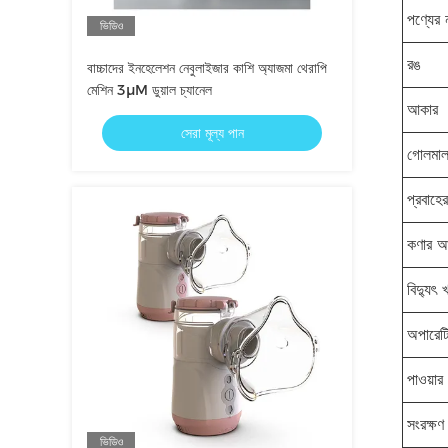
পণ্যের 
ভিডিও
রঙ
বাচ্চাদের ইনহেলেশন নেবুলাইজার কাশি অ্যাজমা থেরাপি
মেশিন 3μM ডুয়াল চ্যানেল
আকার
সেরা মূল্য পান
গোলমাল
প্রবাহে
কণার আ
বিদ্যুৎ 
অপারেটি
পাওয়ার
সংরক্ষণ
ভিডিও