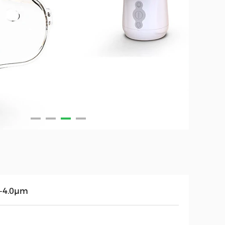
8-4.0μm