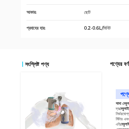
আকার:
ছোট
প্রবাহের হার:
0.2-0.6L/মিনিট
পণ্যের বর্ণ
সংশ্লিষ্ট পণ্য
পণ্যে
সাদা নেবু
দ্য
নেবুলা
নির্ভরযোগ
মিটার এবং
এই
নেবুলা