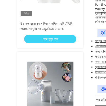
এয়ারোসো
for th
worry 
দ্য
নেবুলা
ভিডিও
এয়ারোসো
বেশি শব্দ
উচ্চ দক্ষ এয়ারোসোল বিতরণ মেশিন - এসি / ডিসি
পাওয়ার সাপ্লাই সহ নেবুলাইজার ইনহেলার
বৈশি
সেরা মূল্য পান
পণ্যের না
গোলমালে
সঞ্চয় ত
পাওয়ার স
কণার আ
অ্যারোসো
ইনহেলেশন
শ্বাস-প্র
টেক
প্যারামি