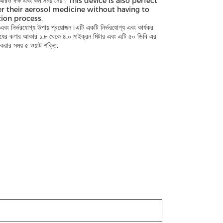
্রিয়া আরও দক্ষ এবং কম সময় নেয়। This device is also perfect
r their aerosol medicine without having to
tion process.
 এবং নির্ভরযোগ্য উপায় প্রয়োজন।এটি একটি নির্ভরযোগ্য এবং কার্যকর
ওষুধের কণার আকার ১.৮ থেকে ৪.০ মাইক্রন মিটার এবং এটি ৫০ ডিবি এর
করার সময় ৫ ওয়াট শক্তি.