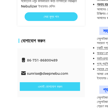
সর্বোত্তম ওষুধ কার্যকারিতা জন্য তাপমাত্রা নিয়ন্ত্রিত
প্রবাহ হা
Nebulizer ইনহেলার মেশিন
আমাদের নে
চিকিত্সার 
সেরা মূল্য পান
আমাদের কা
সহ
নেবুলাইজা
যোগাযোগ করুন
সহায়তা প
ত্রুটি সম
সাধারণ রক্
সফটওয়্যা
86-731-86800489
পণ্য প্রশি
গ্রাহক সে
sunrise@deepnebu.com
আমরা একট
ইনহেলার ম
এখনই যোগাযোগ করুন
প্
নেবুলাইজা
নেবুলাইজা
প্রেরণ কর