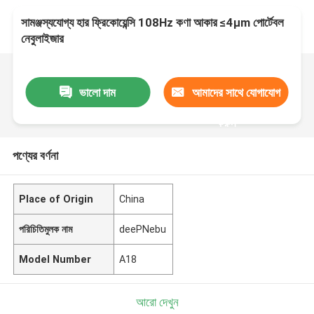
সামঞ্জস্যযোগ্য হার ফ্রিকোয়েন্সি 108Hz কণা আকার ≤4μm পোর্টেবল
নেবুলাইজার
ভালো দাম
আমাদের সাথে যোগাযোগ
করুন
পণ্যের বর্ণনা
Place of Origin
China
পরিচিতিমুলক নাম
deePNebu
Model Number
A18
আরো দেখুন