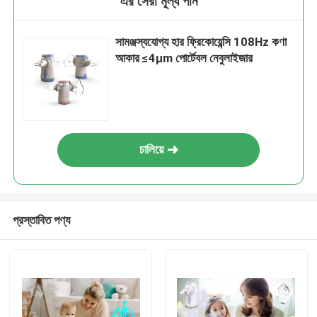
এর সেরা মূল্য পান
সামঞ্জস্যযোগ্য হার ফ্রিকোয়েন্সি 108Hz কণা
আকার ≤4μm পোর্টেবল নেবুলাইজার
চালিয়ে
প্রস্তাবিত পণ্য