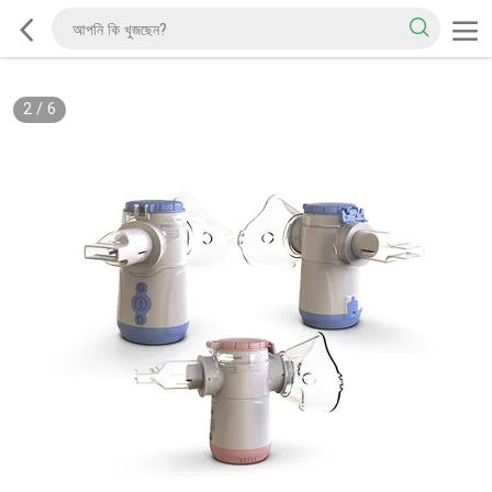
2
/
6