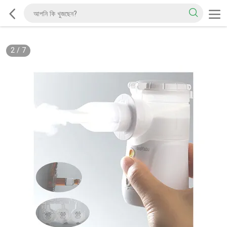
2
/
7