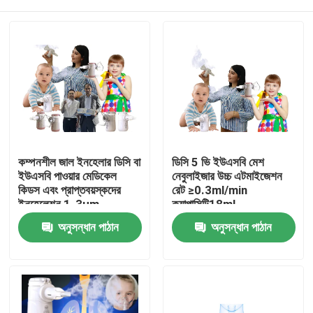
কম্পনশীল জাল ইনহেলার ডিসি বা
ডিসি 5 ভি ইউএসবি মেশ
ইউএসবি পাওয়ার মেডিকেল
নেবুলাইজার উচ্চ এটমাইজেশন
কিডস এবং প্রাপ্তবয়স্কদের
রেট ≥0.3ml/min
ইনহেলেশন 1-3μm
ক্যাপাসিটি18ml
বাড়ি
অনুসন্ধান পাঠান
অনুসন্ধান পাঠান
পণ্য
আমাদের সম্পর্কে