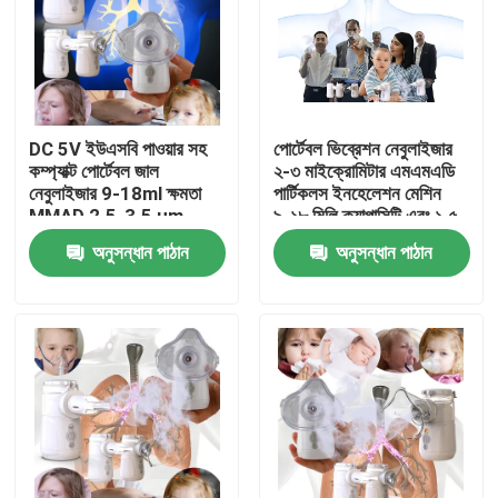
কারখানা ভ্রমণ
মান নিয়ন্ত্রণ
DC 5V ইউএসবি পাওয়ার সহ
পোর্টেবল ভিব্রেশন নেবুলাইজার
কম্প্যাক্ট পোর্টেবল জাল
২-৩ মাইক্রোমিটার এমএমএডি
নেবুলাইজার 9-18ml ক্ষমতা
পার্টিকলস ইনহেলেশন মেশিন
যোগাযোগ করুন
MMAD 2.5-3.5 μm
৯-১৮ মিলি ক্যাপাসিটি এবং ১.৫
গোলমালের মাত্রা ≤40dB
ওয়াট পাওয়ার খরচ সহ
অনুসন্ধান পাঠান
অনুসন্ধান পাঠান
খবর
মামলা
পোর্টেবল মেশ নেবুলাইজার
মেশ নেবুলাইজার মেশিন