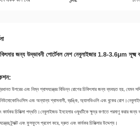
বন্দর:
না
চিকিৎসার জন্য উদ্ভাবনী পোর্টেবল মেশ নেবুলাইজার 1.8-3.6μm সূক্ষ্ম 
কেশন:
রধানত উপরের এবং নিম্ন শ্বাসযন্ত্রের বিভিন্ন রোগের চিকিৎসার জন্য ব্যবহৃত হয়, যেমন সর্দি,
 নিউমোকোনিওসিস এবং অন্যান্য শ্বাসনালী, ব্রঙ্কি, অ্যালভিওলি এবং বুকের রোগ।নেবুলাইজ
 এবং কার্যকর চিকিত্সা পদ্ধতি।নেবুলাইজড ইনহেলার ওষুধটিকে ক্ষুদ্র কণাতে পরমাণু করার জন্য 
যন্ত্রের ট্র্যাক্ট এবং ফুসফুসে প্রবেশ করে, দ্রুত এবং কার্যকর চিকিত্সার উদ্দেশ্য।