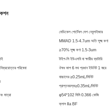
কেশন
মেডিকেল পোর্টেবল মেশ নেবুলাইজার
MMAD 1.5-4.7um অতি সূক্ষ্ম কণা
≥70% সূক্ষ্ম কণা 1.5-3um
লাই
টাইপ-সি ইউএসবি বা ক্ষারীয় ব্যাটারি
ং বিক্রয়োত্তর পরিষেবা
ঔষধ কাপ 6 মথ প্রধান ইউনিট 1 বছর
বাচ্চাদের ≥0.25mL/মিনিট
র
প্রাপ্তবয়স্ক≥0.35mL/মিনিট
ং মাত্রা
φ54*102 মিমি 0.366 কেজি
ক্লাস Ⅱa BF