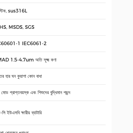
াস্টিক, sus316L
HS, MSDS, SGS
C60601-1 IEC6061-2
D 1.5-4.7um অতি সূক্ষ্ম কণা
্তর হার ঘন কুয়াশা কোন বাধা
মোড প্রাপ্তবয়স্ক এবং শিশুদের বুদ্ধিমান পছন্দ
-সি ইউএসবি ক্ষারীয় ব্যাটারি
শা শেনজেন গুয়াংঝু