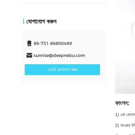
যোগাযোগ করুন
86-731-86800489
sunrise@deepnebu.com
এখনই যোগাযোগ করুন
ফাংশন:
1) এক বোতাম
2) পাওয়ার ইঙ