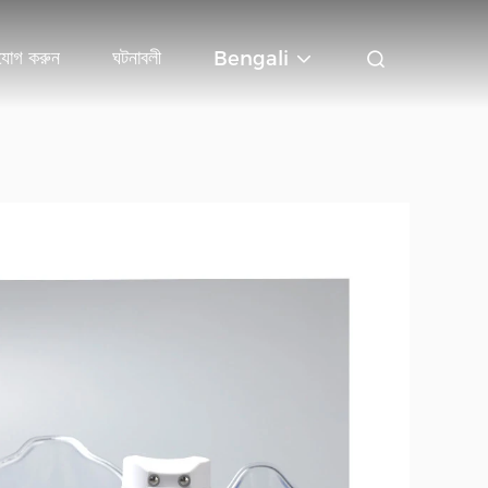
যোগ করুন
ঘটনাবলী
Bengali