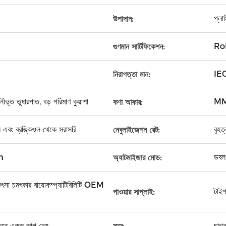
প্ল
উপাদান:
Ro
গুণমান সার্টিফিকেশন:
IE
নিরাপত্তা মান:
ীভূত তুষারপাত, বড় পরিমাণ কুয়াশা
MMA
কণা আকার:
লি এবং ব্রঙ্কিওল থেকে সরাসরি
বৃহত
নেবুলাইজেশন রেট:
um
ডবল 
অ্যাটমাইজার মোড:
চিকিৎসা চমৎকার বায়োকম্প্যাটিবিলিটি OEM
টাইপ
পাওয়ার সাপ্লাই:
ে একক কাপ দেয়
চাগন