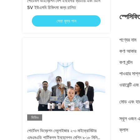
পোর্টেবল ভাইব্রেশন মেশ ইনহেলার ব্যাটারি এবং ডিসি
5V ইউএসবি চিকিৎসা জন্য চালিত
স্পেসিফি
সেরা মূল্য পান
পণ্যের নাম
কণা আকার
কণা বন্টন
পাওয়ার সাপ্
ওয়ারেন্টি এব
মোড এবং হা
ভিডিও
স্থূল ওজন এব
ক্লাস
পোর্টেবল ভিব্রেশন নেবুলাইজার ২-৩ মাইক্রোমিটার
এমএমএডি পার্টিকলস ইনহেলেশন মেশিন ৯-১৮ মিলি