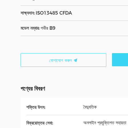
সাক্ষ্যদান:
ISO13485 CFDA
মডেল নম্বার:
গভীর B9
যোগাযোগ করুন
পণ্যের বিবরণ
বৈদ্যুতিক
শক্তির উৎস:
অনলাইন প্রযুক্তিগত সহায়তা
বিক্রয়োত্তর সেবা: