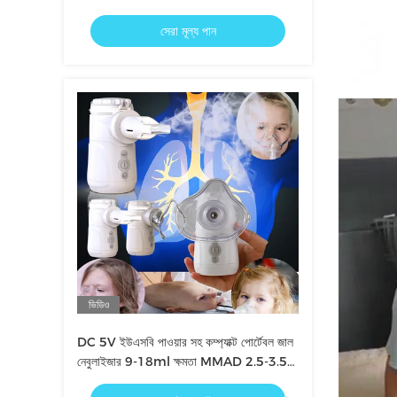
ক্যাপাসিটি এবং ১.৫ ওয়াট পাওয়ার খরচ সহ
সেরা মূল্য পান
ভিডিও
DC 5V ইউএসবি পাওয়ার সহ কম্প্যাক্ট পোর্টেবল জাল
নেবুলাইজার 9-18ml ক্ষমতা MMAD 2.5-3.5
μm গোলমালের মাত্রা ≤40dB