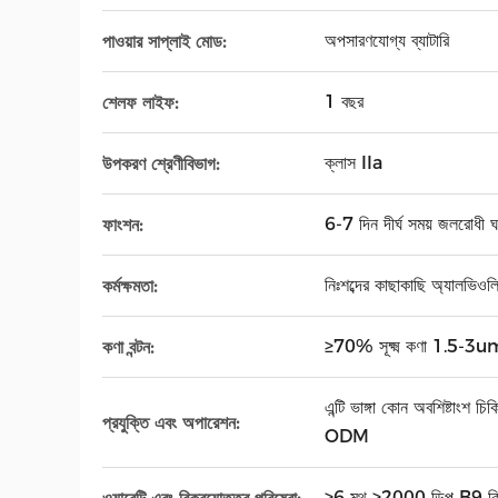
অপসারণযোগ্য ব্যাটারি
পাওয়ার সাপ্লাই মোড:
1 বছর
শেলফ লাইফ:
ক্লাস IIa
উপকরণ শ্রেণীবিভাগ:
6-7 দিন দীর্ঘ সময় জলরোধী ঘন
ফাংশন:
নিঃশব্দের কাছাকাছি অ্যালভিও
কর্মক্ষমতা:
≥70% সূক্ষ্ম কণা 1.5-3
কণা বন্টন:
এন্টি ভাঙ্গা কোন অবশিষ্টাংশ 
প্রযুক্তি এবং অপারেশন:
ODM
≥6 মথ ≥2000 ডিপ B9 কিন