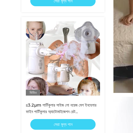
সেরা মূল্য পান
ভিডিও
≤3.2μm পার্টিকুলার সাইজ লো নয়েজ মেশ ইনহেলার
ফাইন পার্টিকুলার অ্যাটোমাইজেশন রেট
≥0.3ml/min এবং 1.5W এর শক্তি খরচ
সেরা মূল্য পান