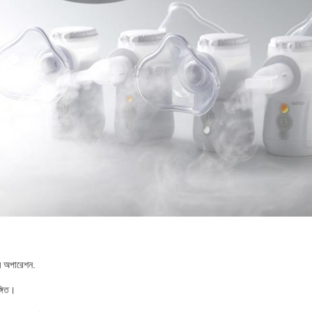
 অপারেশন.
্গিত।