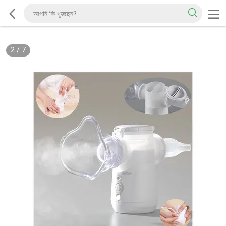
2
/
7