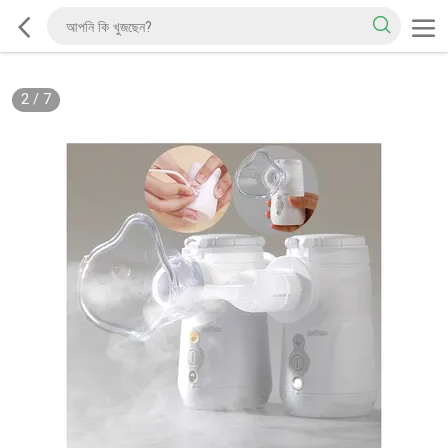
2
/
7