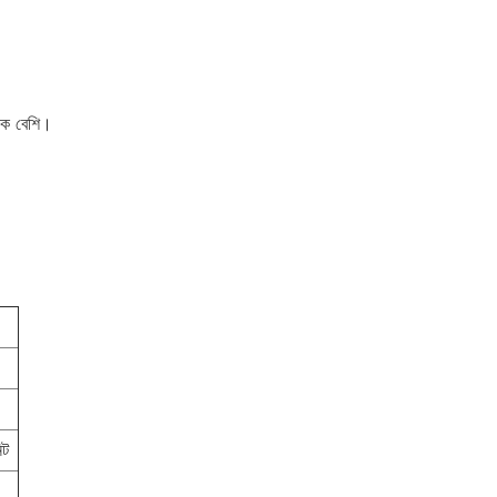
নেক বেশি।
িট