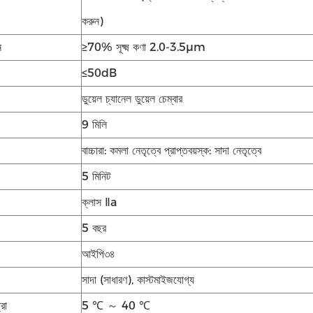
করুন)
ন
≥70% সূক্ষ্ম কণা 2.0-3.5μm
≤50dB
ডুয়েল চ্যানেল ডুয়েল চেম্বার
9 মিলি
বাচ্চারা: কমলা নেতৃত্বে প্রাপ্তবয়স্ক: সাদা নেতৃত্বে
5 মিনিট
ক্লাস Ⅱa
5 বছর
আইপি৩৪
সাদা (সাধারণ), কাস্টমাইজযোগ্য
রা
5 ℃ ～ 40 ℃