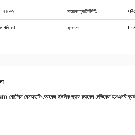
োন ব্লকেজ
সাইট
বায়োকম্প্যাটিবিলিটি:
ন পরিষেবা
6-7 
ফাংশন:
না
পোর্টেবল মেসঅ্যান্টি-ব্রোকেন ইউনিক ডুয়াল চ্যানেল মেডিকেল ইউএসবি ব্যাটার