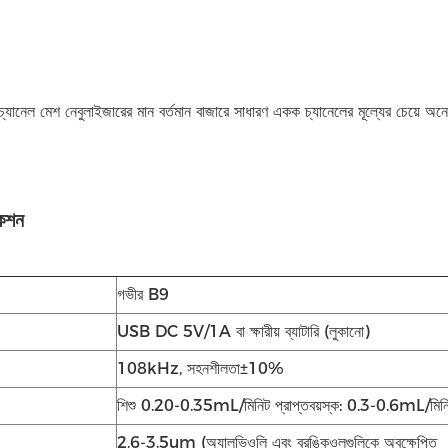
 চ্যানেল মেশ নেবুলাইজারের মান বর্তমান বাজারে সাধারণ একক চ্যানেলের মূল্যের চেয়ে অ
কেশন
গভীর B9
USB DC 5V/1A বা ক্ষারীয় ব্যাটারি (লুকানো)
108kHz, সহনশীলতা±10%
শিশু 0.20-0.35mL/মিনিট প্রাপ্তবয়স্ক: 0.3-0.6mL/মিন
2.6-3.5um (অ্যালভিওলি এবং ব্রঙ্কিওলগুলিকে অবক্ষেপিত