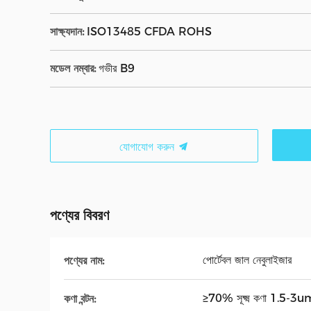
সাক্ষ্যদান:
ISO13485 CFDA ROHS
মডেল নম্বার:
গভীর B9
যোগাযোগ করুন
পণ্যের বিবরণ
পোর্টেবল জাল নেবুলাইজার
পণ্যের নাম:
≥70% সূক্ষ্ম কণা 1.5-3
কণা বন্টন: