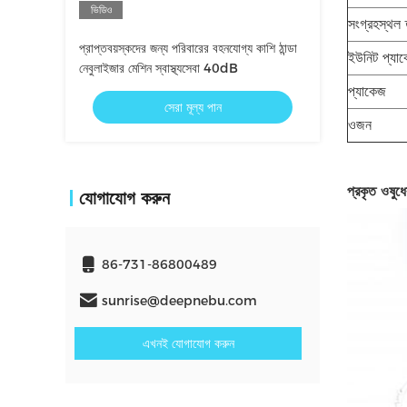
ভিডিও
সংগ্রহস্থল 
প্রাপ্তবয়স্কদের জন্য পরিবারের বহনযোগ্য কাশি ঠান্ডা
ইউনিট প্যা
নেবুলাইজার মেশিন স্বাস্থ্যসেবা 40dB
প্যাকেজ
সেরা মূল্য পান
ওজন
প্রকৃত ওষুধে
যোগাযোগ করুন
86-731-86800489
sunrise@deepnebu.com
এখনই যোগাযোগ করুন