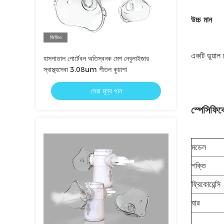
উচ্চ মান
ভিডিও
একটি ডুয়াল
হাসপাতাল পোর্টেবল অতিস্বনক মেশ নেবুলাইজার
স্বাস্থ্যসেবা 3.08um শীতল কুয়াশা
সেরা মূল্য পান
স্পেসিফি
মডেল
শক্তি
ফ্রিকোয়েন্সি
হার