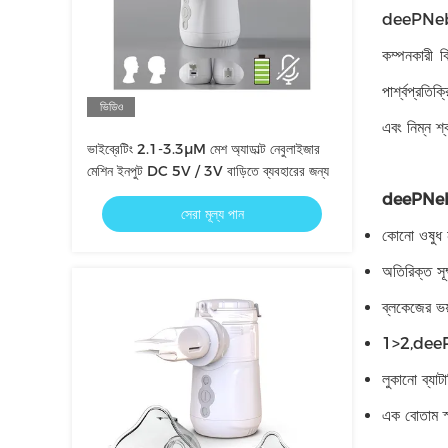
deePNebu হ
কম্পনকারী ঝি
পার্শ্বপ্রতি
ভিডিও
এবং নিম্ন শ
ভাইব্রেটিং 2.1-3.3μM মেশ অ্যাডাল্ট নেবুলাইজার
মেশিন ইনপুট DC 5V / 3V বাড়িতে ব্যবহারের জন্য
deePNebu এ
সেরা মূল্য পান
কোনো ওষুধ ন
অতিরিক্ত সূক
ব্লকেজের ভয
1>2,deePNeb
লুকানো ব্যাট
এক বোতাম স্ম