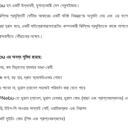
ল একটি উদ্ভাবনী, যুগান্তকারী মেশ নেবুলাইজার।
ল্লির প্রযুক্তিটি ফোঁটার আকারের একটি ঘনিষ্ঠ নিয়ন্ত্রণের অনুমতি দেয় এবং এর ফলে ন
ক্রিয়া হ্রাস করে, একটি মাইক্রোপারফোরেটেড কম্পনকারী ঝিল্লির প্রযুক্তিকে কাজে লাগানো
্বাসনালীতে পৌঁছানোর লক্ষ্যে।
র অনন্য সুবিধা রয়েছে:
য়, কম বিদ্যুতের ব্যবহার ভাঙা-রোধী
্ষ্ম কণা, বড় হার, দ্রুত অ্যালভিওলার শোষণ
় পাবেন না, ডুয়াল চ্যানেল সহজেই পরিবর্তন করা যেতে পারে
u-তে ডুয়াল চ্যানেল, ডুয়াল চেম্বার, ডুয়াল মোড (বাচ্চা এবং প্রাপ্তবয়স্কদের) এব
ারি, টাইপ-সি পাওয়ার সাপ্লাই পোর্ট, ওয়াটারপ্রুফ এবং নিরাপদ
ার্ট সুইচিং মোড (শিশু এবং প্রাপ্তবয়স্কদের)