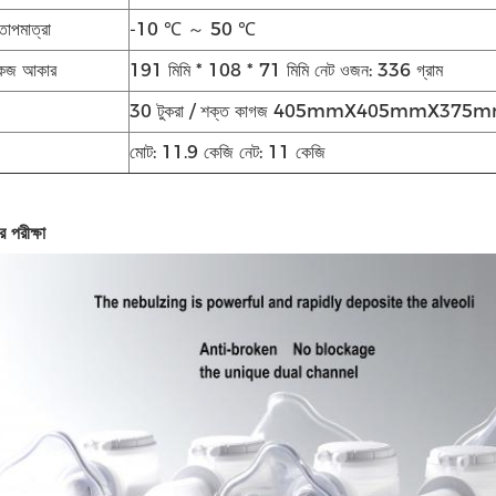
তাপমাত্রা
-10 ℃ ～ 50 ℃
কেজ আকার
191 মিমি * 108 * 71 মিমি নেট ওজন: 336 গ্রাম
30 টুকরা / শক্ত কাগজ 405mmX405mmX375
মোট: 11.9 কেজি নেট: 11 কেজি
র পরীক্ষা