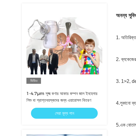
অনন্য সুবিধ
1. অতিরিক্ত স
2. ব্লকেজের 
ভিডিও
3. 1>2, deeP
1-4.7μm সূক্ষ্ম কণার আকার কম্পন জাল ইনহেলার
শিশু বা প্রাপ্তবয়স্কদের জন্য এয়ারোসল বিতরণ
4.
লুকানো ব্য
সেরা মূল্য পান
5.
এক বোতাম স