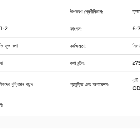
ক্লা
উপকরণ শ্রেণীবিভাগ:
1-2
6-7 
ফাংশন:
ক্ষ্ম কণা
নিঃশ
কর্মক্ষমতা:
ধা
≥75
কণা বন্টন:
এন্ট
ুদের বুদ্ধিমান পছন্দ
প্রযুক্তি এবং অপারেশন:
O
রি