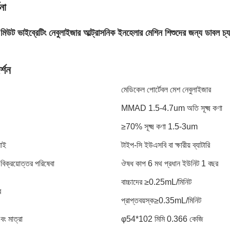
না
 মিউট ভাইব্রেটিং নেবুলাইজার আল্ট্রাসনিক ইনহেলার মেশিন শিশুদের জন্য ডাবল চ্
র্শন
মেডিকেল পোর্টেবল মেশ নেবুলাইজার
MMAD 1.5-4.7um অতি সূক্ষ্ম কণা
≥70% সূক্ষ্ম কণা 1.5-3um
লাই
টাইপ-সি ইউএসবি বা ক্ষারীয় ব্যাটারি
ং বিক্রয়োত্তর পরিষেবা
ঔষধ কাপ 6 মথ প্রধান ইউনিট 1 বছর
বাচ্চাদের ≥0.25mL/মিনিট
র
প্রাপ্তবয়স্ক≥0.35mL/মিনিট
ং মাত্রা
φ54*102 মিমি 0.366 কেজি