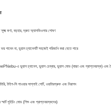
া
ূক্ষ্ম কণা, বড়
হার, দ্রুত অ্যালভিওলার শোষণ
ভয় পাবেন না, ডুয়াল চ্যানেলটি সহজেই পরিবর্তন করা যেতে পারে
Nebu-এ ডুয়াল চ্যানেল, ডুয়াল চেম্বার, ডুয়াল মোড (বাচ্চা এবং প্রাপ্তবয়স্ক) এবং দ
াটারি, টাইপ-সি পাওয়ার সাপ্লাই পোর্ট, ওয়াটারপ্রুফ এবং নিরাপদ
্মার্ট সুইচিং মোড (শিশু এবং প্রাপ্তবয়স্কদের)