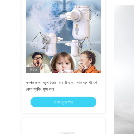
ভিডিও
কম্পন জাল নেবুলাইজার বিরোধী ভাঙা কোন অবশিষ্টাংশ
কোন ব্লকিং সূক্ষ্ম কণা
সেরা মূল্য পান