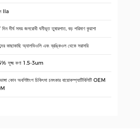
স IIa
দিন দীর্ঘ সময় জলরোধী ঘনীভূত তুষারপাত, বড় পরিমাণ কুয়াশা
ব্দের কাছাকাছি অ্যালভিওলি এবং ব্রঙ্কিওল থেকে সরাসরি
% সূক্ষ্ম কণা 1.5-3um
ি ভাঙ্গা কোন অবশিষ্টাংশ চিকিৎসা চমৎকার বায়োকম্প্যাটিবিলিটি OEM
DM