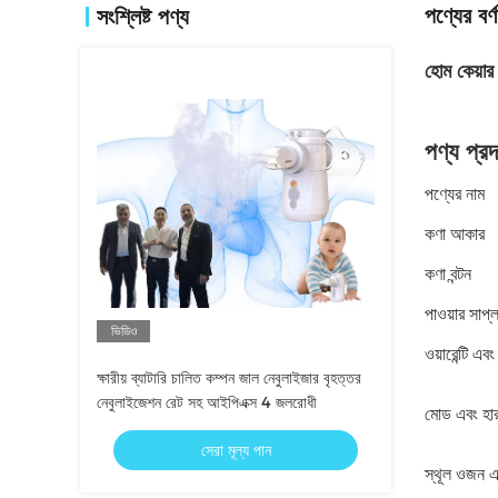
পণ্যের বর্ণ
সংশ্লিষ্ট পণ্য
হোম কেয়ার
পণ্য প্রদ
পণ্যের নাম
কণা আকার
কণা বন্টন
পাওয়ার সাপ্
ভিডিও
ওয়ারেন্টি এব
ক্ষারীয় ব্যাটারি চালিত কম্পন জাল নেবুলাইজার বৃহত্তর
নেবুলাইজেশন রেট সহ আইপিএক্স 4 জলরোধী
মোড এবং হা
সেরা মূল্য পান
স্থূল ওজন এব