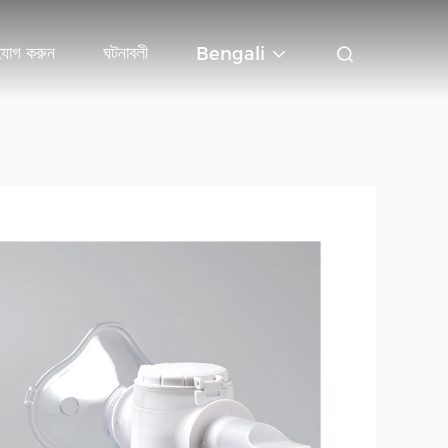
যোগ করুন
ঘটনাবলী
Bengali