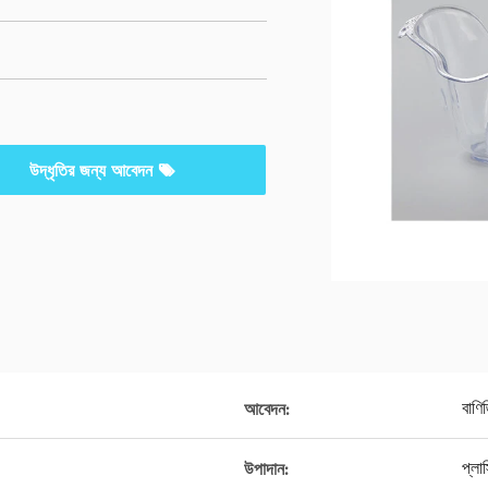
উদ্ধৃতির জন্য আবেদন
বাণি
আবেদন:
প্ল
উপাদান: